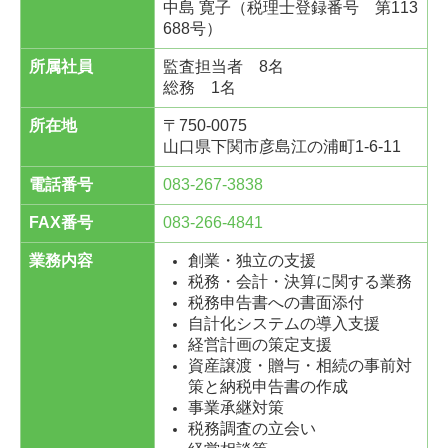
中島 寛子（税理士登録番号 第113
688号）
所属社員
監査担当者 8名
総務 1名
所在地
〒750-0075
山口県下関市彦島江の浦町1-6-11
電話番号
083-267-3838
FAX番号
083-266-4841
業務内容
創業・独立の支援
税務・会計・決算に関する業務
税務申告書への書面添付
自計化システムの導入支援
経営計画の策定支援
資産譲渡・贈与・相続の事前対
策と納税申告書の作成
事業承継対策
税務調査の立会い